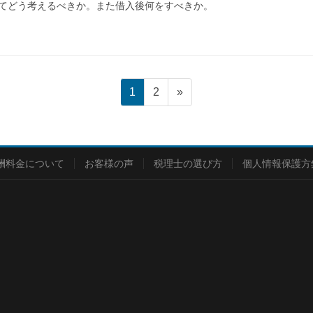
てどう考えるべきか。また借入後何をすべきか。
ペ
ペ
1
2
»
ー
ー
ジ
ジ
酬料金について
お客様の声
税理士の選び方
個人情報保護方