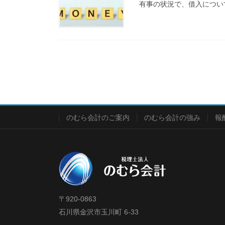
有事の状況で、借入につい
投
稿
の
ペ
ー
のむら会計のご案内
のむら会計の強み
報
ジ
送
り
〒920-0863
石川県金沢市玉川町 6-33