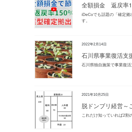
全額損金 返戻率1
iDeCoでも話題の「確定
す。
2022年2月14日
石川県事業復活支
石川県独自施策で事業復活
2021年10月25日
脱ドンブリ経営～
これだけ知っていれば2割