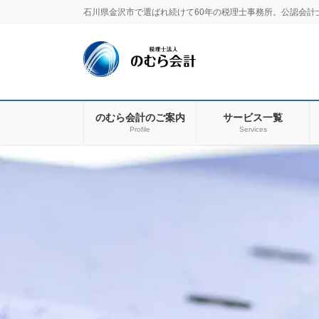
コ
ナ
石川県金沢市で選ばれ続けて60年の税理士事務所。公認会計
ン
ビ
テ
ゲ
ン
ー
ツ
シ
に
ョ
移
ン
のむら会計のご案内
サービス一覧
動
に
Profile
Services
移
動