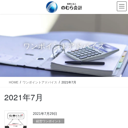
コ
ナ
ン
ビ
テ
ゲ
ン
ー
ツ
シ
に
ョ
移
ン
ワンポイントアドバイス
動
に
移
動
HOME
ワンポイントアドバイス
2021年7月
2021年7月
2021年7月29日
経営ワンポイント