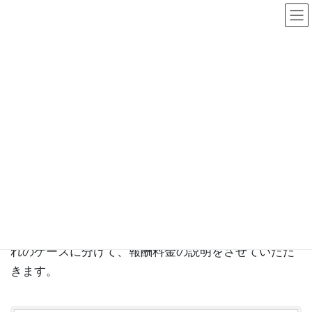
コ
ナ
ン
ビ
テ
ゲ
ン
ー
ツ
シ
に
ョ
移
ン
税務相談
動
に
移
動
HOME
報酬料金について
税務相談
個人事業、法人、単発の税務相談、相続相談のそれぞ
れのケースに分けて、報酬料金の説明をさせていただ
きます。