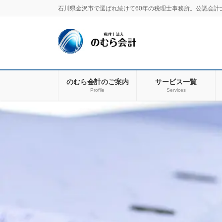
コ
ナ
石川県金沢市で選ばれ続けて60年の税理士事務所。公認会計
ン
ビ
テ
ゲ
ン
ー
ツ
シ
に
ョ
移
ン
のむら会計のご案内
サービス一覧
動
に
Profile
Services
移
動