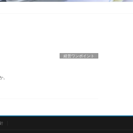
経営ワンポイント
か。
針