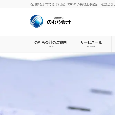
コ
ナ
石川県金沢市で選ばれ続けて60年の税理士事務所。公認会計
ン
ビ
テ
ゲ
ン
ー
ツ
シ
に
ョ
移
ン
のむら会計のご案内
サービス一覧
動
に
Profile
Services
移
動