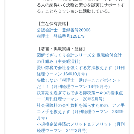
る人の納得いく決断と安心を誠実にサポートす
る」ことをミッションに活動している。
【主な保有資格】
公認会計士 登録番号26966
税理士 登録番号125179
【著書・掲載実績・監修】
図解でざっくり会計シリーズ２ 退職給付会計
の仕組み（中央経済社）
賢い節税で会社を強くする方法教えます（月刊
経理ウーマン 16年10月号）
失敗しない「税理士」選びーここがポイント
だ！！（月刊経理ウーマン 18年8月号）
決算期を過ぎてもできる節税策ー4つの着眼点
ー（月刊経理ウーマン 20年5月号）
社会保険料の会社負担を減らすための、アノ手
コノ手を教えます（月刊経理ウーマン 23年9
月号）
小規模企業共済のメリット＆デメリット（月刊
経理ウーマン 24年2月号）