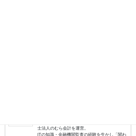
今回の税制改正大綱は、今後の国会審議を経て正式決
定されますが、実務への影響が大きい改正も含まれて
います。活用できる制度は積極的に取り入れ、経営に
役立てていきましょう。
石川県で「税制改正」にお悩みの方は、石川県金沢市
にある当税理士法人にお声がけください。
この記事を書いた人
野村 篤史
税理士法人のむら会計 代表
金沢で６０年以上続いている会計事務所、税理
士法人のむら会計を運営。
ITの知識・金融機関監査の経験を生かし「関わ