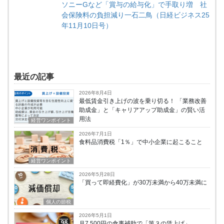
ソニーGなど「賞与の給与化」で手取り増 社
会保険料の負担減り一石二鳥（日経ビジネス25
年11月10日号）
最近の記事
2026年8月4日
最低賃金引き上げの波を乗り切る！ 「業務改善
助成金」と「キャリアアップ助成金」の賢い活
用法
経営ワンポイント
2026年7月1日
食料品消費税「1％」で中小企業に起こること
経営ワンポイント
2026年5月28日
「買って即経費化」が30万未満から40万未満に
個人の節税
2026年5月1日
月7,500円の食事補助で「第３の賃上げ」